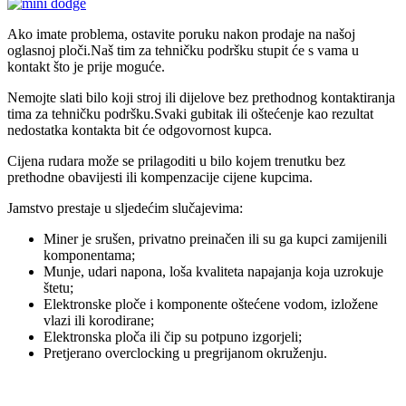
Ako imate problema, ostavite poruku nakon prodaje na našoj
oglasnoj ploči.Naš tim za tehničku podršku stupit će s vama u
kontakt što je prije moguće.
Nemojte slati bilo koji stroj ili dijelove bez prethodnog kontaktiranja
tima za tehničku podršku.Svaki gubitak ili oštećenje kao rezultat
nedostatka kontakta bit će odgovornost kupca.
Cijena rudara može se prilagoditi u bilo kojem trenutku bez
prethodne obavijesti ili kompenzacije cijene kupcima.
Jamstvo prestaje u sljedećim slučajevima:
Miner je srušen, privatno preinačen ili su ga kupci zamijenili
komponentama;
Munje, udari napona, loša kvaliteta napajanja koja uzrokuje
štetu;
Elektronske ploče i komponente oštećene vodom, izložene
vlazi ili korodirane;
Elektronska ploča ili čip su potpuno izgorjeli;
Pretjerano overclocking u pregrijanom okruženju.