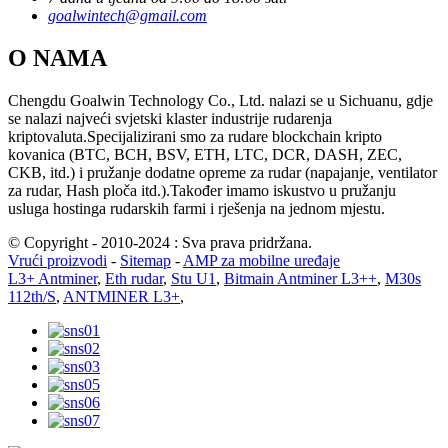
goalwintech@gmail.com
O NAMA
Chengdu Goalwin Technology Co., Ltd. nalazi se u Sichuanu, gdje
se nalazi najveći svjetski klaster industrije rudarenja
kriptovaluta.Specijalizirani smo za rudare blockchain kripto
kovanica (BTC, BCH, BSV, ETH, LTC, DCR, DASH, ZEC,
CKB, itd.) i pružanje dodatne opreme za rudar (napajanje, ventilator
za rudar, Hash ploča itd.).Također imamo iskustvo u pružanju
usluga hostinga rudarskih farmi i rješenja na jednom mjestu.
© Copyright - 2010-2024 : Sva prava pridržana.
Vrući proizvodi
-
Sitemap
-
AMP za mobilne uređaje
L3+ Antminer
,
Eth rudar
,
Stu U1
,
Bitmain Antminer L3++
,
M30s
112th/S
,
ANTMINER L3+
,