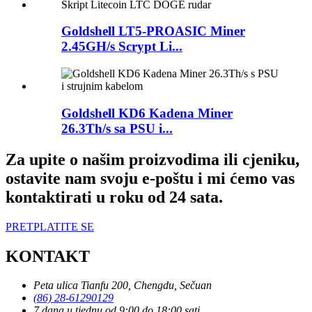
Goldshell LT5-PROASIC Miner
2.45GH/s Scrypt Li...
Goldshell KD6 Kadena Miner
26.3Th/s sa PSU i...
Za upite o našim proizvodima ili cjeniku,
ostavite nam svoju e-poštu i mi ćemo vas
kontaktirati u roku od 24 sata.
PRETPLATITE SE
KONTAKT
Peta ulica Tianfu 200, Chengdu, Sečuan
(86) 28-61290129
7 dana u tjednu od 9:00 do 18:00 sati