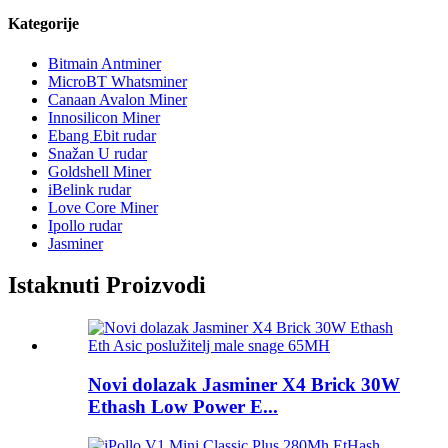
Kategorije
Bitmain Antminer
MicroBT Whatsminer
Canaan Avalon Miner
Innosilicon Miner
Ebang Ebit rudar
Snažan U rudar
Goldshell Miner
iBelink rudar
Love Core Miner
Ipollo rudar
Jasminer
Istaknuti Proizvodi
Novi dolazak Jasminer X4 Brick 30W
Ethash Low Power E...