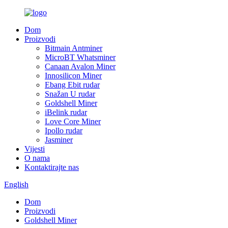
Dom
Proizvodi
Bitmain Antminer
MicroBT Whatsminer
Canaan Avalon Miner
Innosilicon Miner
Ebang Ebit rudar
Snažan U rudar
Goldshell Miner
iBelink rudar
Love Core Miner
Ipollo rudar
Jasminer
Vijesti
O nama
Kontaktirajte nas
English
Dom
Proizvodi
Goldshell Miner