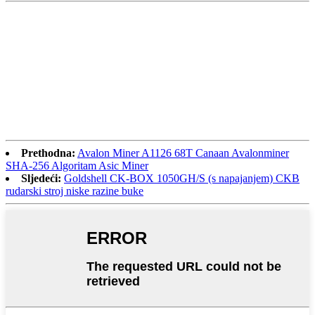
Prethodna:
Avalon Miner A1126 68T Canaan Avalonminer
SHA-256 Algoritam Asic Miner
Sljedeći:
Goldshell CK-BOX 1050GH/S (s napajanjem) CKB
rudarski stroj niske razine buke