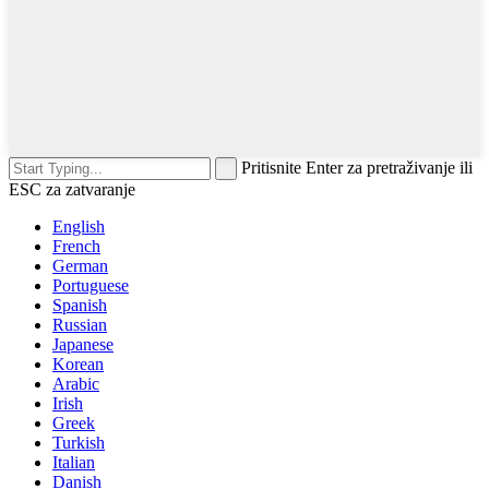
Pritisnite Enter za pretraživanje ili
ESC za zatvaranje
English
French
German
Portuguese
Spanish
Russian
Japanese
Korean
Arabic
Irish
Greek
Turkish
Italian
Danish